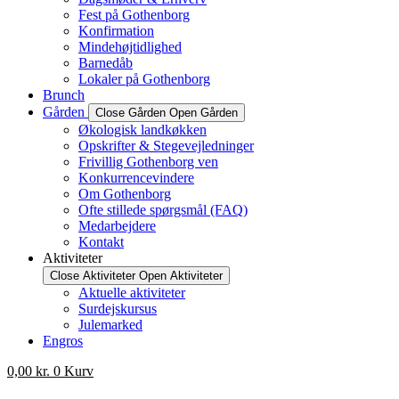
Fest på Gothenborg
Konfirmation
Mindehøjtidlighed
Barnedåb
Lokaler på Gothenborg
Brunch
Gården
Close Gården
Open Gården
Økologisk landkøkken
Opskrifter & Stegevejledninger
Frivillig Gothenborg ven
Konkurrencevindere
Om Gothenborg
Ofte stillede spørgsmål (FAQ)
Medarbejdere
Kontakt
Aktiviteter
Close Aktiviteter
Open Aktiviteter
Aktuelle aktiviteter
Surdejskursus
Julemarked
Engros
0,00
kr.
0
Kurv