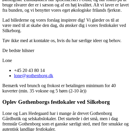
bruge råvarer der er i sæson og af en høj kvalitet. Alt vi laver er lavet
fra bunden, og vi benytter vores eget økologiske frilands fjerkræ.
Lad billederne og vores forslag inspirere dig! Vi glæder os til at
være med til at skabe den dag, du ønsker dig i vores festlokaler ved
Silkeborg.
Tøv ikke med at kontakte os, hvis du har særlige ideer og behov.
De bedste hilsner
Lone
+45 20 43 80 14
lone@gothenborg.dk
Bemærk ved brunch og frokost er betalingen minimum for 40
kuverter (min. 35 voksne og 5 børn (2-10 år))
Oplev Gothenborgs festlokaler ved Silkeborg
Lone og Lars Hedegaard har i mange år drevet Gothenborg
Gårdbutik og selskabslokaler. Det startede i det små, men i dag
fremstår Gothenborg som et ganske særligt sted, med fire smukke og
autentisk landlige festlokaler.