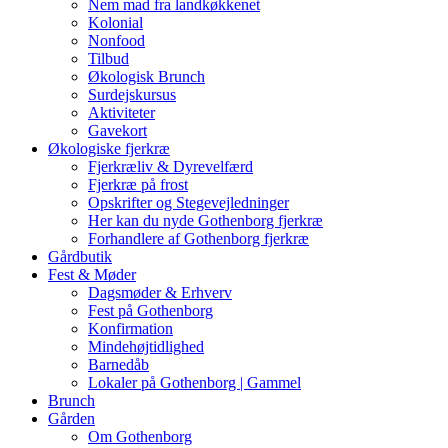
Nem mad fra landkøkkenet
Kolonial
Nonfood
Tilbud
Økologisk Brunch
Surdejskursus
Aktiviteter
Gavekort
Økologiske fjerkræ
Fjerkræliv & Dyrevelfærd
Fjerkræ på frost
Opskrifter og Stegevejledninger
Her kan du nyde Gothenborg fjerkræ
Forhandlere af Gothenborg fjerkræ
Gårdbutik
Fest & Møder
Dagsmøder & Erhverv
Fest på Gothenborg
Konfirmation
Mindehøjtidlighed
Barnedåb
Lokaler på Gothenborg | Gammel
Brunch
Gården
Om Gothenborg