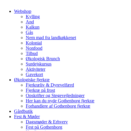
Webshop
Kylling
And
Kalkun
Gås
Nem mad fra landkøkkenet
Kolonial
Nonfood
Tilbud
Økologisk Brunch
Surdejskursus
Aktiviteter
Gavekort
Økologiske fjerkræ
Fjerkræliv & Dyrevelfærd
Fjerkræ på frost
Opskrifter og Stegevejledninger
Her kan du nyde Gothenborg fjerkræ
Forhandlere af Gothenborg fjerkræ
Gårdbutik
Fest & Møder
Dagsmøder & Erhverv
Fest på Gothenborg