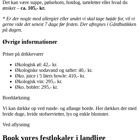
Det kan være suppe, pølsehorn, hotdog, tarteletter eller hvad du
ønsker –
ca. 105,- kr.
* Er der nogle med allergier eller andet vi skal tage højde for, vil vi
gerne vide det senest 7 dage før festen. Der afregnes i Gårdbutikken
på dagen.
Øvrige informationer
Priser på drikkevarer
Økologisk øl: 42,- kr.
Økologiske sodavand og safter: 40,- kr.
Øko. juice i 5 liters bowle: 410,- kr.
Økologisk vin: 295,- kr.
Øko. bobler: 295,- kr.
Borddækning
Vi kan dække op ved runde- og aflange borde. Her dækkes der med
hvide duge, hvide stofservietter, lys og enkle blomster.
Ved aflysning
Book vores festlokaler i landlige