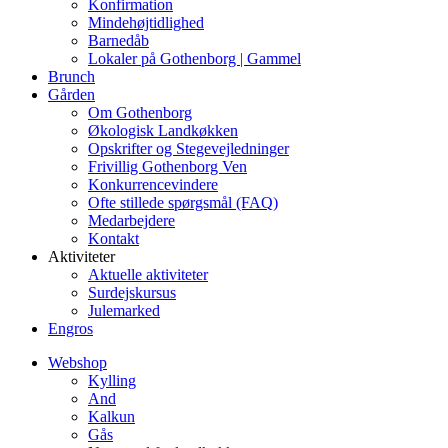
Konfirmation
Mindehøjtidlighed
Barnedåb
Lokaler på Gothenborg | Gammel
Brunch
Gården
Om Gothenborg
Økologisk Landkøkken
Opskrifter og Stegevejledninger
Frivillig Gothenborg Ven
Konkurrencevindere
Ofte stillede spørgsmål (FAQ)
Medarbejdere
Kontakt
Aktiviteter
Aktuelle aktiviteter
Surdejskursus
Julemarked
Engros
Webshop
Kylling
And
Kalkun
Gås