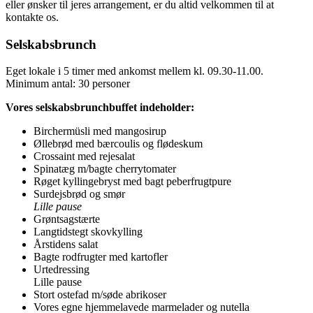
eller ønsker til jeres arrangement, er du altid velkommen til at
kontakte os.
Selskabsbrunch
Eget lokale i 5 timer med ankomst mellem kl. 09.30-11.00.
Minimum antal: 30 personer
Vores selskabsbrunchbuffet indeholder:
Birchermüsli med mangosirup
Øllebrød med bærcoulis og flødeskum
Crossaint med rejesalat
Spinatæg m/bagte cherrytomater
Røget kyllingebryst med bagt peberfrugtpure
Surdejsbrød og smør
Lille pause
Grøntsagstærte
Langtidstegt skovkylling
Årstidens salat
Bagte rodfrugter med kartofler
Urtedressing
Lille pause
Stort ostefad m/søde abrikoser
Vores egne hjemmelavede marmelader og nutella