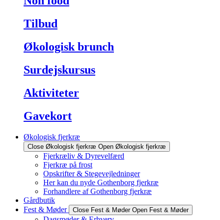
Non food
Tilbud
Økologisk brunch
Surdejskursus
Aktiviteter
Gavekort
Økologisk fjerkræ
Close Økologisk fjerkræ
Open Økologisk fjerkræ
Fjerkræliv & Dyrevelfærd
Fjerkræ på frost
Opskrifter & Stegevejledninger
Her kan du nyde Gothenborg fjerkræ
Forhandlere af Gothenborg fjerkræ
Gårdbutik
Fest & Møder
Close Fest & Møder
Open Fest & Møder
Dagsmøder & Erhverv