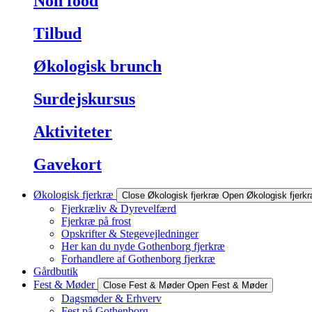
Non food
Tilbud
Økologisk brunch
Surdejskursus
Aktiviteter
Gavekort
Økologisk fjerkræ
Close Økologisk fjerkræ
Open Økologisk fjerk
Fjerkræliv & Dyrevelfærd
Fjerkræ på frost
Opskrifter & Stegevejledninger
Her kan du nyde Gothenborg fjerkræ
Forhandlere af Gothenborg fjerkræ
Gårdbutik
Fest & Møder
Close Fest & Møder
Open Fest & Møder
Dagsmøder & Erhverv
Fest på Gothenborg