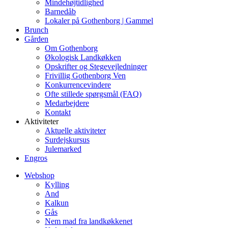
Mindehøjtidlighed
Barnedåb
Lokaler på Gothenborg | Gammel
Brunch
Gården
Om Gothenborg
Økologisk Landkøkken
Opskrifter og Stegevejledninger
Frivillig Gothenborg Ven
Konkurrencevindere
Ofte stillede spørgsmål (FAQ)
Medarbejdere
Kontakt
Aktiviteter
Aktuelle aktiviteter
Surdejskursus
Julemarked
Engros
Webshop
Kylling
And
Kalkun
Gås
Nem mad fra landkøkkenet