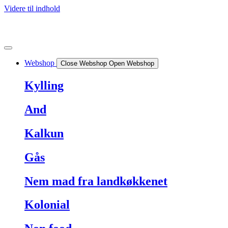
Videre til indhold
Webshop
Close Webshop
Open Webshop
Kylling
And
Kalkun
Gås
Nem mad fra landkøkkenet
Kolonial