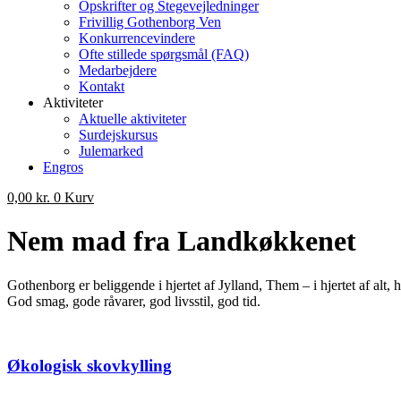
Opskrifter og Stegevejledninger
Frivillig Gothenborg Ven
Konkurrencevindere
Ofte stillede spørgsmål (FAQ)
Medarbejdere
Kontakt
Aktiviteter
Aktuelle aktiviteter
Surdejskursus
Julemarked
Engros
0,00
kr.
0
Kurv
Nem mad fra Landkøkkenet
Gothenborg er beliggende i hjertet af Jylland, Them – i hjertet af alt, 
God smag, gode råvarer, god livsstil, god tid.
Økologisk skovkylling