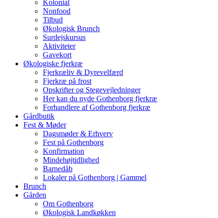
Kolonial
Nonfood
Tilbud
Økologisk Brunch
Surdejskursus
Aktiviteter
Gavekort
Økologiske fjerkræ
Fjerkræliv & Dyrevelfærd
Fjerkræ på frost
Opskrifter og Stegevejledninger
Her kan du nyde Gothenborg fjerkræ
Forhandlere af Gothenborg fjerkræ
Gårdbutik
Fest & Møder
Dagsmøder & Erhverv
Fest på Gothenborg
Konfirmation
Mindehøjtidlighed
Barnedåb
Lokaler på Gothenborg | Gammel
Brunch
Gården
Om Gothenborg
Økologisk Landkøkken