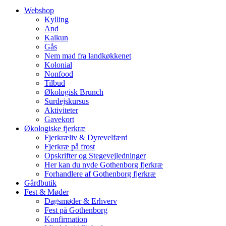
Webshop
Kylling
And
Kalkun
Gås
Nem mad fra landkøkkenet
Kolonial
Nonfood
Tilbud
Økologisk Brunch
Surdejskursus
Aktiviteter
Gavekort
Økologiske fjerkræ
Fjerkræliv & Dyrevelfærd
Fjerkræ på frost
Opskrifter og Stegevejledninger
Her kan du nyde Gothenborg fjerkræ
Forhandlere af Gothenborg fjerkræ
Gårdbutik
Fest & Møder
Dagsmøder & Erhverv
Fest på Gothenborg
Konfirmation