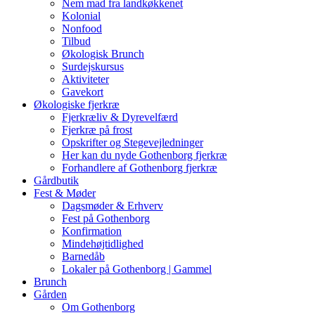
Nem mad fra landkøkkenet
Kolonial
Nonfood
Tilbud
Økologisk Brunch
Surdejskursus
Aktiviteter
Gavekort
Økologiske fjerkræ
Fjerkræliv & Dyrevelfærd
Fjerkræ på frost
Opskrifter og Stegevejledninger
Her kan du nyde Gothenborg fjerkræ
Forhandlere af Gothenborg fjerkræ
Gårdbutik
Fest & Møder
Dagsmøder & Erhverv
Fest på Gothenborg
Konfirmation
Mindehøjtidlighed
Barnedåb
Lokaler på Gothenborg | Gammel
Brunch
Gården
Om Gothenborg