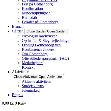
Fest på Gothenborg
Konfirmation
Mindehøjtidlighed
Barnedåb
Lokaler på Gothenborg
Brunch
Gården
Close Gården
Open Gården
Økologisk landkøkken
Opskrifter & Stegevejledninger
Frivillig Gothenborg ven
Konkurrencevindere
Om Gothenborg
Ofte stillede spørgsmål (FAQ)
Medarbejdere
Kontakt
Aktiviteter
Close Aktiviteter
Open Aktiviteter
Aktuelle aktiviteter
Surdejskursus
Julemarked
Engros
0,00
kr.
0
Kurv