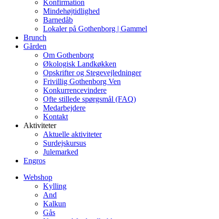
Konfirmation
Mindehøjtidlighed
Barnedåb
Lokaler på Gothenborg | Gammel
Brunch
Gården
Om Gothenborg
Økologisk Landkøkken
Opskrifter og Stegevejledninger
Frivillig Gothenborg Ven
Konkurrencevindere
Ofte stillede spørgsmål (FAQ)
Medarbejdere
Kontakt
Aktiviteter
Aktuelle aktiviteter
Surdejskursus
Julemarked
Engros
Webshop
Kylling
And
Kalkun
Gås