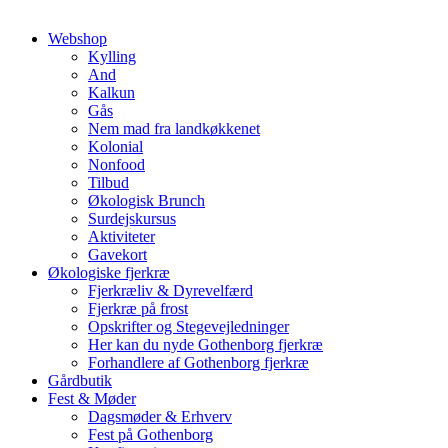
Webshop
Kylling
And
Kalkun
Gås
Nem mad fra landkøkkenet
Kolonial
Nonfood
Tilbud
Økologisk Brunch
Surdejskursus
Aktiviteter
Gavekort
Økologiske fjerkræ
Fjerkræliv & Dyrevelfærd
Fjerkræ på frost
Opskrifter og Stegevejledninger
Her kan du nyde Gothenborg fjerkræ
Forhandlere af Gothenborg fjerkræ
Gårdbutik
Fest & Møder
Dagsmøder & Erhverv
Fest på Gothenborg