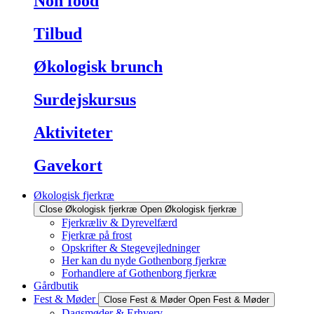
Non food
Tilbud
Økologisk brunch
Surdejskursus
Aktiviteter
Gavekort
Økologisk fjerkræ
Close Økologisk fjerkræ
Open Økologisk fjerkræ
Fjerkræliv & Dyrevelfærd
Fjerkræ på frost
Opskrifter & Stegevejledninger
Her kan du nyde Gothenborg fjerkræ
Forhandlere af Gothenborg fjerkræ
Gårdbutik
Fest & Møder
Close Fest & Møder
Open Fest & Møder
Dagsmøder & Erhverv