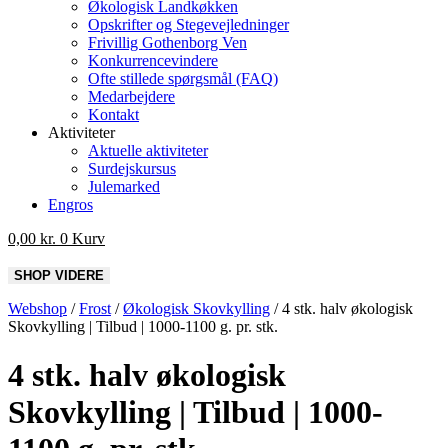
Økologisk Landkøkken
Opskrifter og Stegevejledninger
Frivillig Gothenborg Ven
Konkurrencevindere
Ofte stillede spørgsmål (FAQ)
Medarbejdere
Kontakt
Aktiviteter
Aktuelle aktiviteter
Surdejskursus
Julemarked
Engros
0,00
kr.
0
Kurv
Webshop
/
Frost
/
Økologisk Skovkylling
/
4 stk. halv økologisk
Skovkylling | Tilbud | 1000-1100 g. pr. stk.
4 stk. halv økologisk
Skovkylling | Tilbud | 1000-