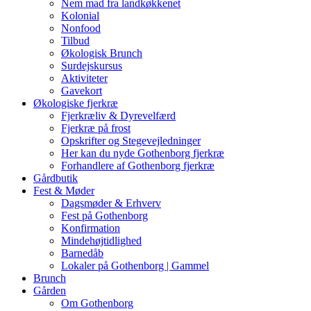
Nem mad fra landkøkkenet
Kolonial
Nonfood
Tilbud
Økologisk Brunch
Surdejskursus
Aktiviteter
Gavekort
Økologiske fjerkræ
Fjerkræliv & Dyrevelfærd
Fjerkræ på frost
Opskrifter og Stegevejledninger
Her kan du nyde Gothenborg fjerkræ
Forhandlere af Gothenborg fjerkræ
Gårdbutik
Fest & Møder
Dagsmøder & Erhverv
Fest på Gothenborg
Konfirmation
Mindehøjtidlighed
Barnedåb
Lokaler på Gothenborg | Gammel
Brunch
Gården
Om Gothenborg