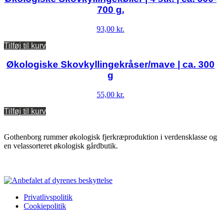
700 g.
93,00
kr.
Tilføj til kurv
Økologiske Skovkyllingekråser/mave | ca. 300
g
55,00
kr.
Tilføj til kurv
Gothenborg rummer økologisk fjerkræproduktion i verdensklasse og
en velassorteret økologisk gårdbutik.
Privatlivspolitik
Cookiepolitik