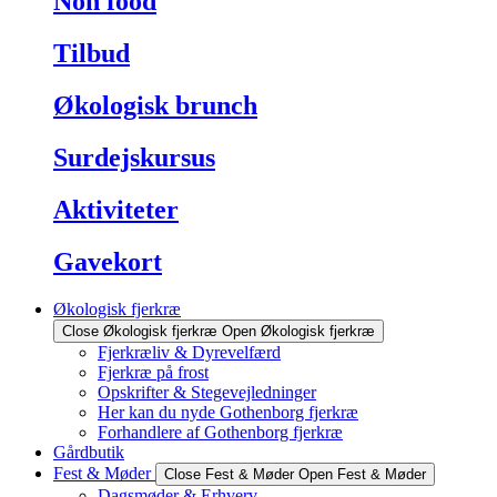
Non food
Tilbud
Økologisk brunch
Surdejskursus
Aktiviteter
Gavekort
Økologisk fjerkræ
Close Økologisk fjerkræ
Open Økologisk fjerkræ
Fjerkræliv & Dyrevelfærd
Fjerkræ på frost
Opskrifter & Stegevejledninger
Her kan du nyde Gothenborg fjerkræ
Forhandlere af Gothenborg fjerkræ
Gårdbutik
Fest & Møder
Close Fest & Møder
Open Fest & Møder
Dagsmøder & Erhverv