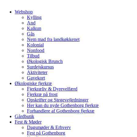
Webshop
Kylling
And
Kalkun
Gås
Nem mad fra landkøkkenet
Kolonial
Nonfood
Tilbud
Økologisk Brunch
Surdejskursus
Aktiviteter
Gavekort
Økologiske fjerkræ
Fjerkræliv & Dyrevelfærd
Fjerkræ på frost
Opskrifter og Stegevejledninger
Her kan du nyde Gothenborg fjerkræ
Forhandlere af Gothenborg fjerkræ
Gårdbutik
Fest & Møder
Dagsmøder & Erhverv
Fest på Gothenborg