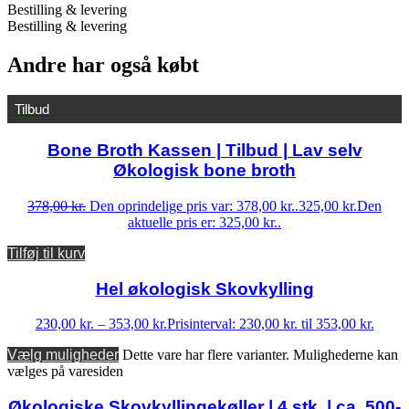
Bestilling & levering
Bestilling & levering
Andre har også købt
Tilbud
Bone Broth Kassen | Tilbud | Lav selv
Økologisk bone broth
378,00
kr.
Den oprindelige pris var: 378,00 kr..
325,00
kr.
Den
aktuelle pris er: 325,00 kr..
Tilføj til kurv
Hel økologisk Skovkylling
230,00
kr.
–
353,00
kr.
Prisinterval: 230,00 kr. til 353,00 kr.
Vælg muligheder
Dette vare har flere varianter. Mulighederne kan
vælges på varesiden
Økologiske Skovkyllingekøller | 4 stk. | ca. 500-