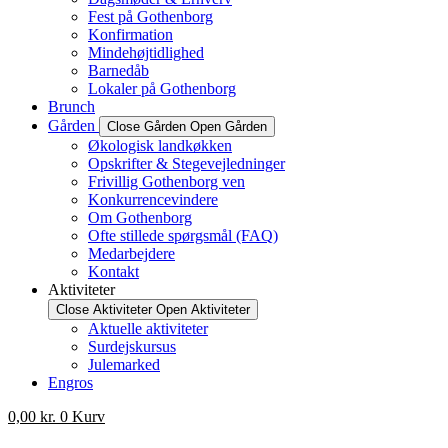
Fest på Gothenborg
Konfirmation
Mindehøjtidlighed
Barnedåb
Lokaler på Gothenborg
Brunch
Gården
Close Gården
Open Gården
Økologisk landkøkken
Opskrifter & Stegevejledninger
Frivillig Gothenborg ven
Konkurrencevindere
Om Gothenborg
Ofte stillede spørgsmål (FAQ)
Medarbejdere
Kontakt
Aktiviteter
Close Aktiviteter
Open Aktiviteter
Aktuelle aktiviteter
Surdejskursus
Julemarked
Engros
0,00
kr.
0
Kurv