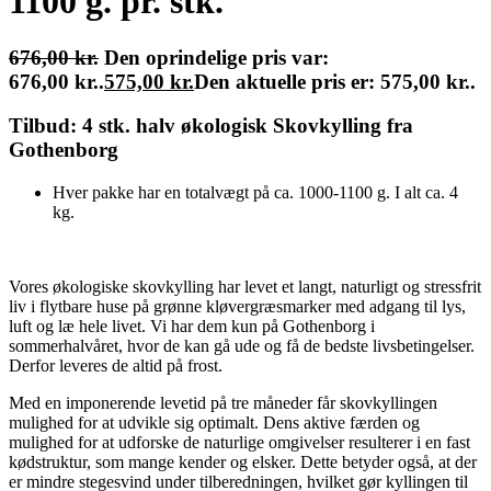
1100 g. pr. stk.
676,00
kr.
Den oprindelige pris var:
676,00 kr..
575,00
kr.
Den aktuelle pris er: 575,00 kr..
Tilbud: 4 stk. halv økologisk Skovkylling fra
Gothenborg
Hver pakke har en totalvægt på ca. 1000-1100 g. I alt ca. 4
kg.
Vores økologiske skovkylling har levet et langt, naturligt og stressfrit
liv i flytbare huse på grønne kløvergræsmarker med adgang til lys,
luft og læ hele livet. Vi har dem
kun på Gothenborg i
sommerhalvåret, hvor de kan gå ude og få de bedste livsbetingelser.
Derfor leveres de altid på frost.
Med en imponerende levetid på tre måneder får skovkyllingen
mulighed for at udvikle sig optimalt. Dens aktive færden og
mulighed for at udforske de naturlige omgivelser resulterer i en fast
kødstruktur, som mange kender og elsker. Dette betyder også, at der
er mindre stegesvind under tilberedningen, hvilket gør kyllingen til