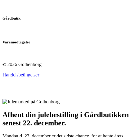
Gårdbutik
Varemodtagelse
© 2026 Gothenborg
Handelsbetingelser
Afhent din julebestilling i Gårdbutikken
senest 22. december.
På lager
På lager
Mandag d. 22. december er det sidste chance, for at hente årets