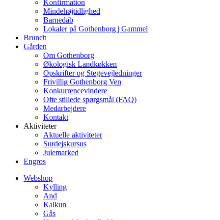
Konfirmation
Mindehøjtidlighed
Barnedåb
Lokaler på Gothenborg | Gammel
Brunch
Gården
Om Gothenborg
Økologisk Landkøkken
Opskrifter og Stegevejledninger
Frivillig Gothenborg Ven
Konkurrencevindere
Ofte stillede spørgsmål (FAQ)
Medarbejdere
Kontakt
Aktiviteter
Aktuelle aktiviteter
Surdejskursus
Julemarked
Engros
Webshop
Kylling
And
Kalkun
Gås