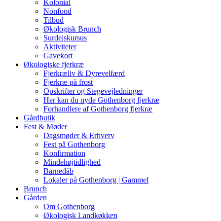
Kolonial
Nonfood
Tilbud
Økologisk Brunch
Surdejskursus
Aktiviteter
Gavekort
Økologiske fjerkræ
Fjerkræliv & Dyrevelfærd
Fjerkræ på frost
Opskrifter og Stegevejledninger
Her kan du nyde Gothenborg fjerkræ
Forhandlere af Gothenborg fjerkræ
Gårdbutik
Fest & Møder
Dagsmøder & Erhverv
Fest på Gothenborg
Konfirmation
Mindehøjtidlighed
Barnedåb
Lokaler på Gothenborg | Gammel
Brunch
Gården
Om Gothenborg
Økologisk Landkøkken