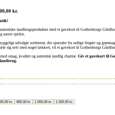
500,00 kr.
utik!
autentiske landbrugsprodukter med et gavekort til Gothenborgs Gårdbuti
g nærer sjælen.
yggeligt udvalgte sortiment, der spænder fra saftige frugter og grønts
rkæle sig selv med noget lækkert, vil et gavekort til Gothenborgs Gårdbu
 med smag, kvalitet og autentisk landlig charme.
Giv et gavekort til 
 landbrug.
800,00
kr.
900,00
kr.
1.000,00
kr.
1.500,00
kr.