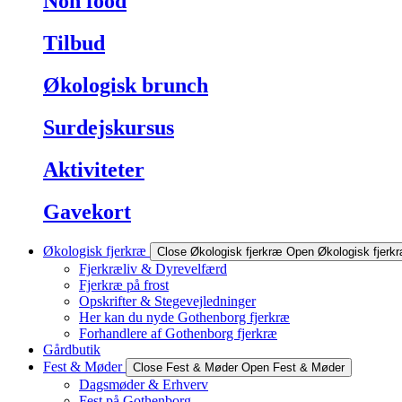
Non food
Tilbud
Økologisk brunch
Surdejskursus
Aktiviteter
Gavekort
Økologisk fjerkræ
Close Økologisk fjerkræ
Open Økologisk fjerk
Fjerkræliv & Dyrevelfærd
Fjerkræ på frost
Opskrifter & Stegevejledninger
Her kan du nyde Gothenborg fjerkræ
Forhandlere af Gothenborg fjerkræ
Gårdbutik
Fest & Møder
Close Fest & Møder
Open Fest & Møder
Dagsmøder & Erhverv
Fest på Gothenborg