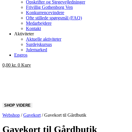
Opskrifter og Stegevejledninger
Frivillig Gothenborg Ven
Konkurrencevindere
Ofte stillede spørgsmål (FAQ)
Medarbejdere
Kontakt
Aktiviteter
Aktuelle aktiviteter
Surdejskursus
Julemarked
Engros
0,00
kr.
0
Kurv
Gavekort til Gårdbutik
Fra:
Til:
Webshop
/
Gavekort
/
Gavekort til Gårdbutik
Gavekort til Gårdbutik