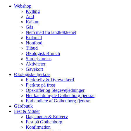
Webshop
Kylling
And
Kalkun
Gås
Nem mad fra landkøkkenet
Kolonial
Nonfood
Tilbud
Økologisk Brunch
Surdejskursus
Aktiviteter
Gavekort
Økologiske fjerkræ
Fjerkræliv & Dyrevelfærd
Fjerkræ på frost
Opskrifter og Stegevejledninger
Her kan du nyde Gothenborg fjerkræ
Forhandlere af Gothenborg fjerkræ
Gårdbutik
Fest & Møder
Dagsmøder & Erhverv
Fest på Gothenborg
Konfirmation