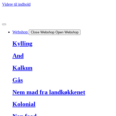
Videre til indhold
Webshop
Close Webshop
Open Webshop
Kylling
And
Kalkun
Gås
Nem mad fra landkøkkenet
Kolonial