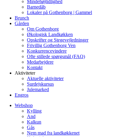
Mindehøjtidlighed
Barnedåb
Lokaler på Gothenborg | Gammel
Brunch
Gården
Om Gothenborg
Økologisk Landkøkken
Opskrifter og Stegevejledninger
Frivillig Gothenborg Ven
Konkurrencevindere
Ofte stillede spørgsmål (FAQ)
Medarbejdere
Kontakt
Aktiviteter
Aktuelle aktiviteter
Surdejskursus
Julemarked
Engros
Webshop
Kylling
And
Kalkun
Gås
Nem mad fra landkøkkenet