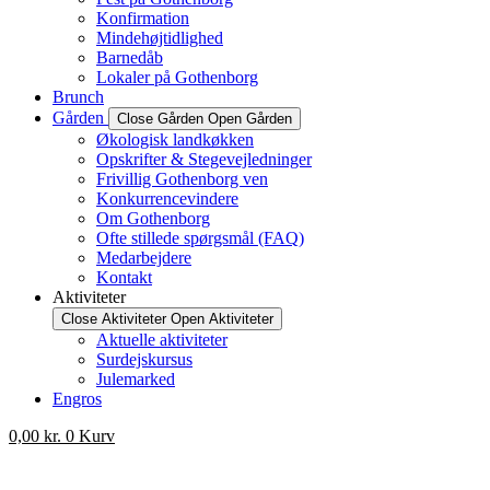
Konfirmation
Mindehøjtidlighed
Barnedåb
Lokaler på Gothenborg
Brunch
Gården
Close Gården
Open Gården
Økologisk landkøkken
Opskrifter & Stegevejledninger
Frivillig Gothenborg ven
Konkurrencevindere
Om Gothenborg
Ofte stillede spørgsmål (FAQ)
Medarbejdere
Kontakt
Aktiviteter
Close Aktiviteter
Open Aktiviteter
Aktuelle aktiviteter
Surdejskursus
Julemarked
Engros
0,00
kr.
0
Kurv