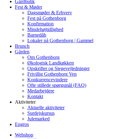
Gårdbutik
Fest & Møder
Dagsmøder & Erhverv
Fest på Gothenborg
Konfirmation
Mindehøjtidlighed
Barnedåb
Lokaler på Gothenborg | Gammel
Brunch
Gården
Om Gothenborg
Økologisk Landkøkken
Opskrifter og Stegevejledninger
Frivillig Gothenborg Ven
Konkurrencevindere
Ofte stillede spørgsmål (FAQ)
Medarbejdere
Kontakt
Aktiviteter
Aktuelle aktiviteter
Surdejskursus
Julemarked
Engros
Webshop