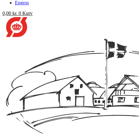
Engros
0,00
kr.
0
Kurv