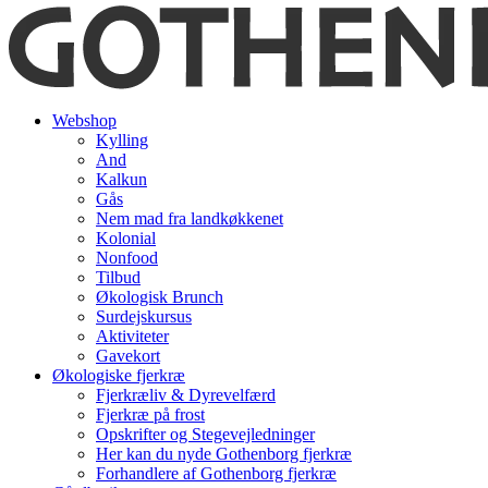
Webshop
Kylling
And
Kalkun
Gås
Nem mad fra landkøkkenet
Kolonial
Nonfood
Tilbud
Økologisk Brunch
Surdejskursus
Aktiviteter
Gavekort
Økologiske fjerkræ
Fjerkræliv & Dyrevelfærd
Fjerkræ på frost
Opskrifter og Stegevejledninger
Her kan du nyde Gothenborg fjerkræ
Forhandlere af Gothenborg fjerkræ