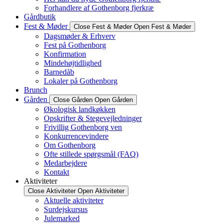
Forhandlere af Gothenborg fjerkræ
Gårdbutik
Fest & Møder
Close Fest & Møder
Open Fest & Møder
Dagsmøder & Erhverv
Fest på Gothenborg
Konfirmation
Mindehøjtidlighed
Barnedåb
Lokaler på Gothenborg
Brunch
Gården
Close Gården
Open Gården
Økologisk landkøkken
Opskrifter & Stegevejledninger
Frivillig Gothenborg ven
Konkurrencevindere
Om Gothenborg
Ofte stillede spørgsmål (FAQ)
Medarbejdere
Kontakt
Aktiviteter
Close Aktiviteter
Open Aktiviteter
Aktuelle aktiviteter
Surdejskursus
Julemarked