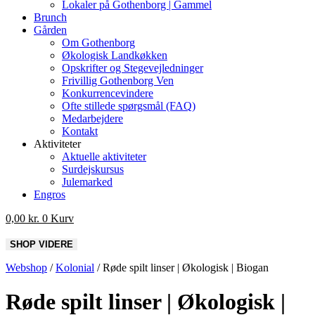
Lokaler på Gothenborg | Gammel
Brunch
Gården
Om Gothenborg
Økologisk Landkøkken
Opskrifter og Stegevejledninger
Frivillig Gothenborg Ven
Konkurrencevindere
Ofte stillede spørgsmål (FAQ)
Medarbejdere
Kontakt
Aktiviteter
Aktuelle aktiviteter
Surdejskursus
Julemarked
Engros
0,00
kr.
0
Kurv
Webshop
/
Kolonial
/
Røde spilt linser | Økologisk | Biogan
Røde spilt linser | Økologisk |