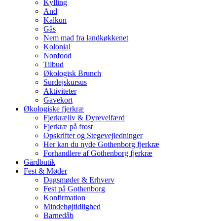
Kylling
And
Kalkun
Gås
Nem mad fra landkøkkenet
Kolonial
Nonfood
Tilbud
Økologisk Brunch
Surdejskursus
Aktiviteter
Gavekort
Økologiske fjerkræ
Fjerkræliv & Dyrevelfærd
Fjerkræ på frost
Opskrifter og Stegevejledninger
Her kan du nyde Gothenborg fjerkræ
Forhandlere af Gothenborg fjerkræ
Gårdbutik
Fest & Møder
Dagsmøder & Erhverv
Fest på Gothenborg
Konfirmation
Mindehøjtidlighed
Barnedåb